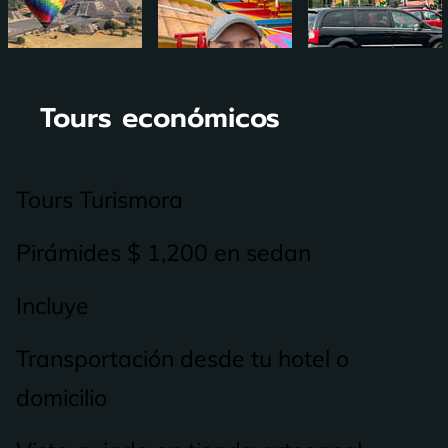
Tours económicos
Tours Turismora
Pirámides $ 1,200 en sedan
Incluye
Transportación desde tu hotel o
domicilio